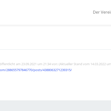
Der Verei
röffentlicht am 23.09.2021 um 21:34 von: (Aktueller Stand vom 14.03.2022 um
com/288655797846770/posts/4388063271239315/