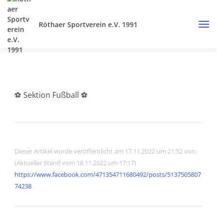
Röthaer Sportverein e.V. 1991
⚽️ Sektion Fußball ⚽️
Dieser Artikel wurde veröffentlicht am 17.11.2022 um 21:52 von:
(Aktueller Stand vom 18.11.2022 um 17:17)
https://www.facebook.com/471354711680492/posts/5137505807
74238